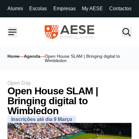
Alumni
Escolas
Empresas
My AESE
Contactos
Home
—
Agenda
—
Open House SLAM | Bringing digital to
Wimbledon
Open Day
Open House SLAM |
Bringing digital to
Wimbledon
Inscrições até dia 9 Março