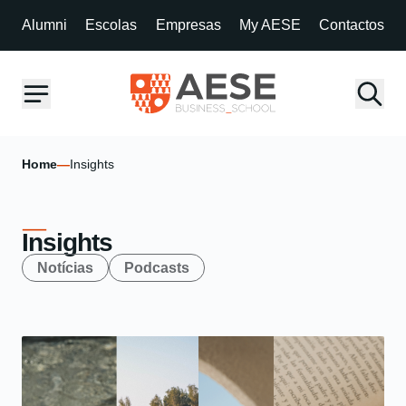
Alumni
Escolas
Empresas
My AESE
Contactos
Home
—
Insights
Insights
Notícias
Podcasts