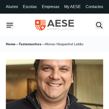
Alumni
Escolas
Empresas
My AESE
Contactos
Home
—
Testemunhos
—
Afonso Hespanhol Leitão