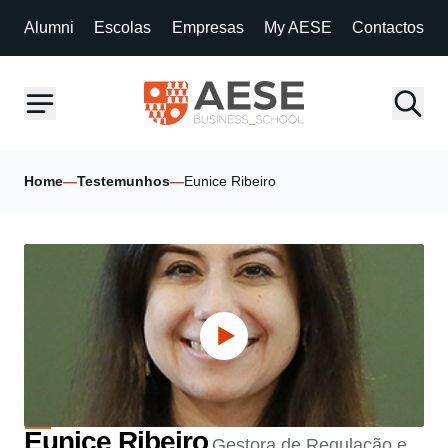
Alumni
Escolas
Empresas
My AESE
Contactos
Home
—
Testemunhos
—
Eunice Ribeiro
Eunice Ribeiro
Gestora de Regulação e