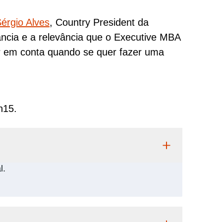
érgio Alves
, Country President da
ância e a relevância que o Executive MBA
er em conta quando se quer fazer uma
h15.
l.