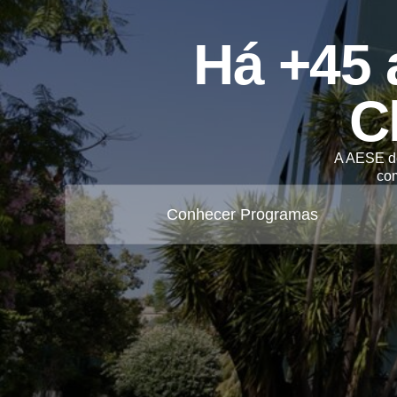
Há +45 
C
A AESE de
co
Conhecer Programas