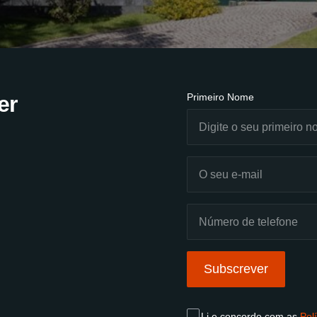
er
Primeiro Nome
Subscrever
Li e concordo com as
Pol