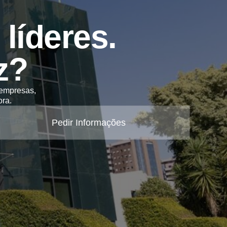
líderes.
z?
 empresas,
ra.
Pedir Informações