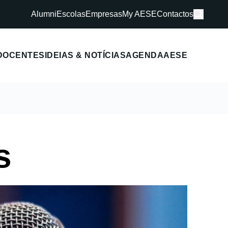
Alumni
Escolas
Empresas
My AESE
Contactos
DOCENTES
IDEIAS & NOTÍCIAS
AGENDA
AESE
s