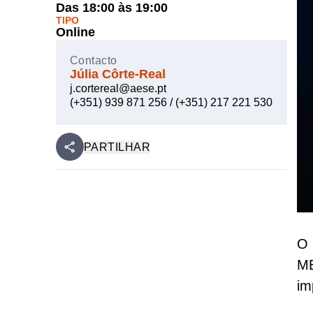
Das 18:00 às 19:00
TIPO
Online
Contacto
Júlia Côrte-Real
j.cortereal@aese.pt
(+351) 939 871 256 / (+351) 217 221 530
PARTILHAR
O 
MB
im