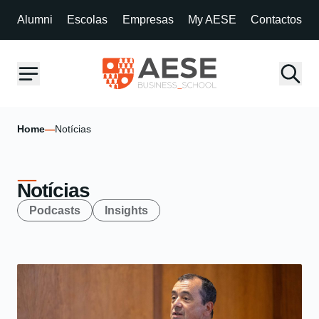
Alumni
Escolas
Empresas
My AESE
Contactos
Home
—
Notícias
Notícias
Podcasts
Insights