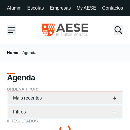
Alumni
Escolas
Empresas
My AESE
Contactos
Home
—
Agenda
Agenda
ORDENAR POR:
Mais recentes
Filtros
0
RESULTADOS