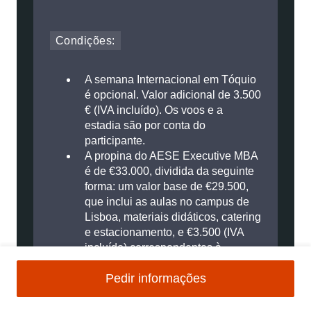
Condições:
A semana Internacional em Tóquio
é opcional. Valor adicional de 3.500
€ (IVA incluído). Os voos e a
estadia são por conta do
participante.
A propina do AESE Executive MBA
é de €33.000, dividida da seguinte
forma: um valor base de €29.500,
que inclui as aulas no campus de
Lisboa, materiais didáticos, catering
e estacionamento, e €3.500 (IVA
incluído) correspondentes à
semana académica internacional
Pedir informações
obrigatória em Barcelona.
As bolsas de estudo e descontos
aplicam-se exclusivamente ao valor