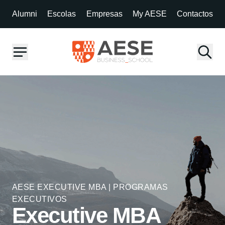
Alumni
Escolas
Empresas
My AESE
Contactos
AESE EXECUTIVE MBA | PROGRAMAS
EXECUTIVOS
Executive MBA