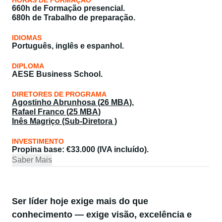
HORAS DE FORMAÇÃO
660h de Formação presencial.
680h de Trabalho de preparação.
IDIOMAS
Português, inglês e espanhol.
DIPLOMA
AESE Business School.
DIRETORES DE PROGRAMA
Agostinho Abrunhosa (26 MBA)
,
Rafael Franco (25 MBA)
Inês Magriço (Sub-Diretora )
INVESTIMENTO
Propina base
: €33.000 (IVA incluído).
Saber Mais
Ser líder hoje exige mais do que
conhecimento — exige visão, excelência e