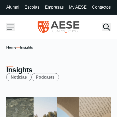
Alumni
Escolas
Empresas
My AESE
Contactos
Home
—
Insights
Insights
Notícias
Podcasts