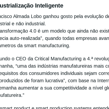
ustrialização Inteligente
ncisco Almada Lobo ganhou gosto pela evolução d
strial e não industrial.
ansformação 4.0 é um modelo que ainda não existe
fecia auto-realizada”, quando todas empresas avan
âmetros da smart manufacturing.
undo o CEO da Critical Manufacturing a 4.ª revolu
anha, “uma das indústrias manufatureiras mais com
equisitos dos consumidores individuais sejam cor
produzidos de foram lucrativa”, com base na Intern
emanha aumentar a sua competitividade a nível glo
fatureira.”
 smart product e smart production systems entend