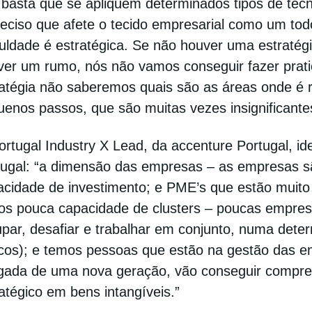
 basta que se apliquem determinados tipos de tec
eciso que afete o tecido empresarial como um todo
culdade é estratégica. Se não houver uma estratégi
ver um rumo, nós não vamos conseguir fazer pra
atégia não saberemos quais são as áreas onde é r
uenos passos, que são muitas vezes insignificante
rtugal Industry X Lead, da accenture Portugal, id
tugal: “a dimensão das empresas – as empresas 
acidade de investimento; e PME’s que estão muito
os pouca capacidade de clusters – poucas empre
upar, desafiar e trabalhar em conjunto, numa dete
cos); e temos pessoas que estão na gestão das 
gada de uma nova geração, vão conseguir compree
atégico em bens intangíveis.”