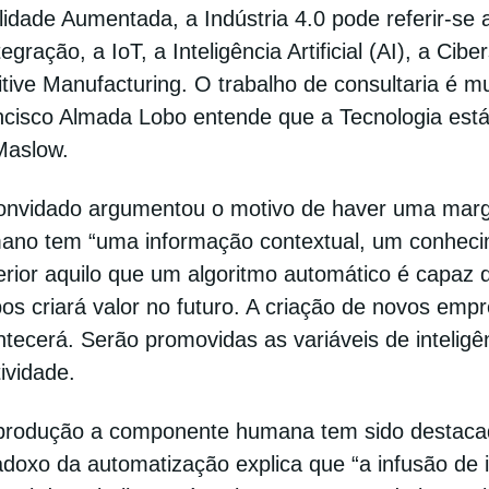
idade Aumentada, a Indústria 4.0 pode referir-se 
tegração, a IoT, a Inteligência Artificial (AI), a C
tive Manufacturing. O trabalho de consultaria é mu
ncisco Almada Lobo entende que a Tecnologia está
Maslow.
onvidado argumentou o motivo de haver uma margem
ano tem “uma informação contextual, um conhecim
rior aquilo que um algoritmo automático é capaz 
s criará valor no futuro. A criação de novos empr
tecerá. Serão promovidas as variáveis de inteligê
tividade.
produção a componente humana tem sido destacada
doxo da automatização explica que “a infusão de int