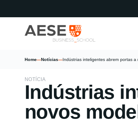
Home
—
Notícias
—
Indústrias inteligentes abrem portas 
NOTÍCIA
Indústrias i
novos model