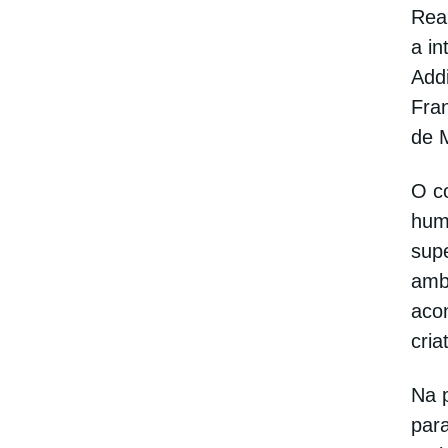
Real
a in
Addi
Fra
de 
O c
hum
supe
ambo
acon
cria
Na 
para