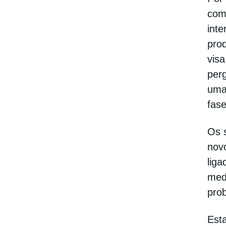
com
inte
prod
visa
per
uma 
fas
Os s
nov
liga
med
pro
Est