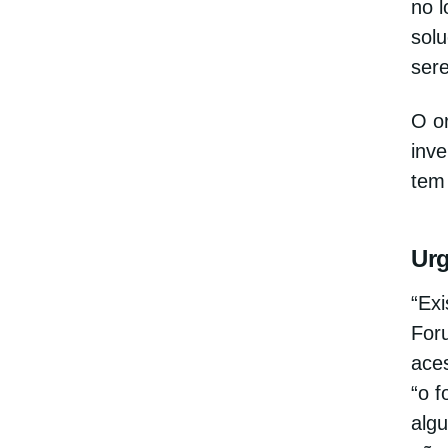
no l
sol
sere
O or
inve
tem
Urg
“Ex
Foru
aces
“o f
algu