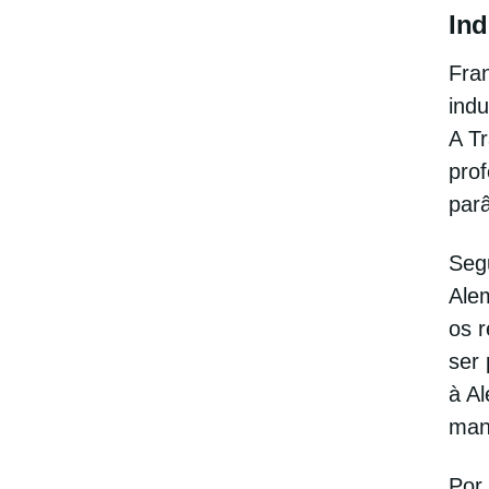
Ind
Fra
indu
A Tr
pro
par
Seg
Alem
os r
ser 
à Al
manu
Por