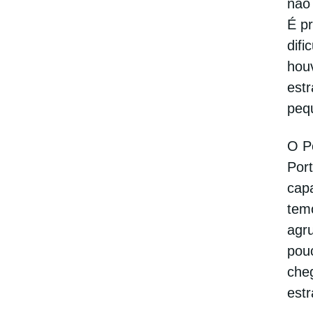
não
É pr
difi
hou
estr
peq
O Po
Por
cap
tem
agr
pou
che
estr