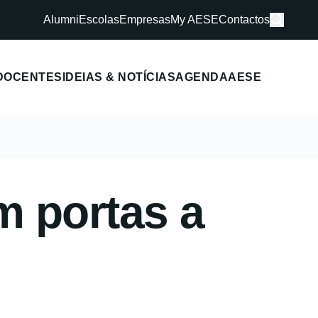
Alumni
Escolas
Empresas
My AESE
Contactos
DOCENTES
IDEIAS & NOTÍCIAS
AGENDA
AESE
m portas a