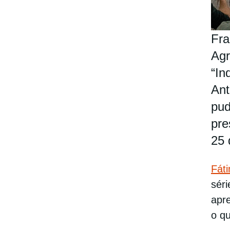
Fra
Agr
“In
Ant
pud
pre
25 
Fát
séri
apr
o qu