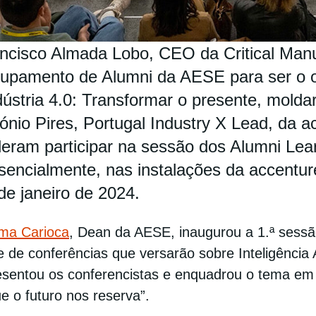
ncisco Almada Lobo, CEO da Critical Manuf
upamento de Alumni da AESE para ser o o
dústria 4.0: Transformar o presente, moldar
ónio Pires, Portugal Industry X Lead, da a
eram participar na sessão dos Alumni Lea
sencialmente, nas instalações da accentur
de janeiro de 2024.
ima Carioca
, Dean da AESE, inaugurou a 1.ª sess
e de conferências que versarão sobre Inteligência
esentou os conferencistas e enquadrou o tema em 
e o futuro nos reserva”.