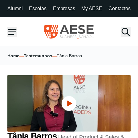
Alumni
Escolas
Empresas
My AESE
Contactos
Home
—
Testemunhos
—
Tânia Barros
Tânia Barros
Head of Product & Sales &