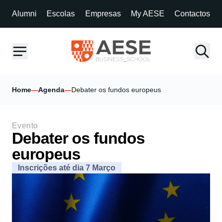
Alumni
Escolas
Empresas
My AESE
Contactos
Home
—
Agenda
—
Debater os fundos europeus
Evento
Debater os fundos
europeus
Inscrições até dia 7 Março