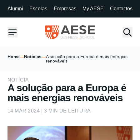
Alumni
Escolas
Empresas
My AESE
Contactos
Home
—
Notícias
—
A solução para a Europa é mais energias
renováveis
NOTÍCIA
A solução para a Europa é
mais energias renováveis
14 MAR 2024 | 3 MIN DE LEITURA