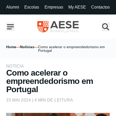
Alumni
Escolas
Empresas
My AESE
Contactos
Home
—
Notícias
—
Como acelerar o empreendedorismo em
Portugal
NOTÍCIA
Como acelerar o
empreendedorismo em
Portugal
15 MAI 2024 | 4 MIN DE LEITURA