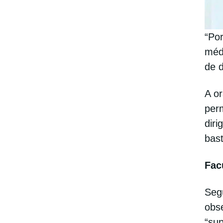
“Po
méd
de 
A o
perm
diri
bast
Fac
Segu
obs
“su