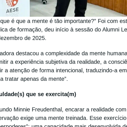
rque é que a mente é tão importante?” Foi com es
ica de formação, deu início à sessão do Alumni L
dezembro de 2025.
radora destacou a complexidade da mente humana, 
itir a experiência subjetiva da realidade, a consc
gir a atenção de forma intencional, traduzindo-a e
a tratar apenas da mente”.
uldade(s) que se exercita(m)
ndo Minnie Freudenthal, encarar a realidade com o
ervação exige uma mente treinada. Esse exercíci
perpoderes”: uma capacidade mais desenvolvida d