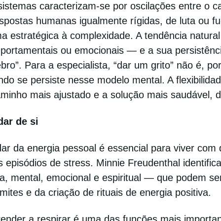
istemas caracterizam-se por oscilações entre o ca
spostas humanas igualmente rígidas, de luta ou f
ma estratégica à complexidade. A tendência natura
portamentais ou emocionais — e a sua persistênc
bro”. Para a especialista, “dar um grito” não é, po
do se persiste nesse modelo mental. A flexibilida
minho mais ajustado e a solução mais saudável, de
dar de si
ar da energia pessoal é essencial para viver com 
 episódios de stress. Minnie Freudenthal identifica
ca, mental, emocional e espiritual — que podem s
imites e da criação de rituais de energia positiva.
render a respirar é uma das funções mais importan