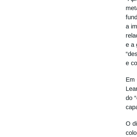
met
fun
a im
rela
e a 
“de
e c
Em 
Lea
do “
capa
O d
colo