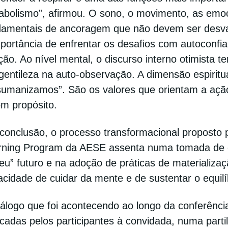
abolismo”, afirmou. O sono, o movimento, as emoç
damentais de ancoragem que não devem ser desval
portância de enfrentar os desafios com autoconfi
ção. Ao nível mental, o discurso interno otimista 
gentileza na auto-observação. A dimensão espiritua
sumanizamos”. São os valores que orientam a aç
om propósito.
conclusão, o processo transformacional proposto 
rning Program da AESE assenta numa tomada de co
eu” futuro e na adoção de práticas de materializ
cidade de cuidar da mente e de sustentar o equilí
iálogo que foi acontecendo ao longo da conferênci
cadas pelos participantes à convidada, numa partil