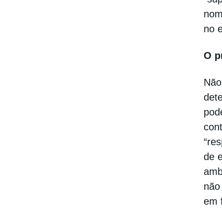
nom
no 
O p
Não
dete
pode
con
“res
de 
ambi
não
em 