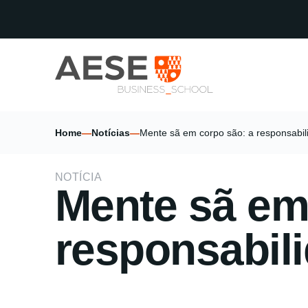
Home
—
Notícias
—
Mente sã em corpo são: a responsabil
NOTÍCIA
Mente sã em
responsabil