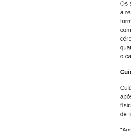
Os s
a re
for
com
cére
quan
o ca
Cui
Cuid
após
físi
de l
“Ap