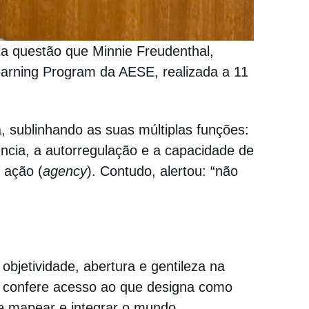
ta questão que Minnie Freudenthal,
earning Program da AESE, realizada a 11
sublinhando as suas múltiplas funções:
iência, a autorregulação e a capacidade de
m ação (
agency
). Contudo, alertou: “não
bjetividade, abertura e gentileza na
o confere acesso ao que designa como
e mapear e integrar o mundo,