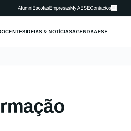
Alumni
Escolas
Empresas
My AESE
Contactos
DOCENTES
IDEIAS & NOTÍCIAS
AGENDA
AESE
formação