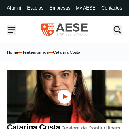
Alumni
Escolas
Empresas
My AESE
Contactos
Home
—
Testemunhos
—
Catarina Costa
Catarina Costa
Gestora de Conta (Hipers