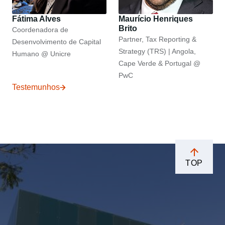
Fátima Alves
Maurício Henriques
Brito
Coordenadora de
Partner, Tax Reporting &
Desenvolvimento de Capital
Strategy (TRS) | Angola,
Humano @ Unicre
Cape Verde & Portugal @
PwC
Testemunhos
TOP