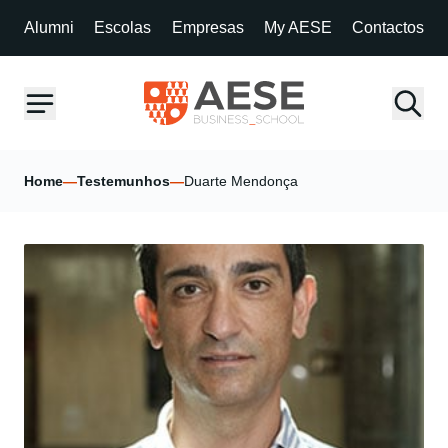
Alumni
Escolas
Empresas
My AESE
Contactos
Home
—
Testemunhos
—
Duarte Mendonça