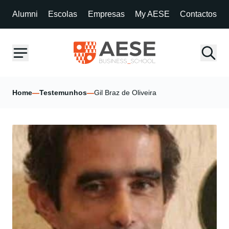
Alumni
Escolas
Empresas
My AESE
Contactos
Home
—
Testemunhos
—
Gil Braz de Oliveira