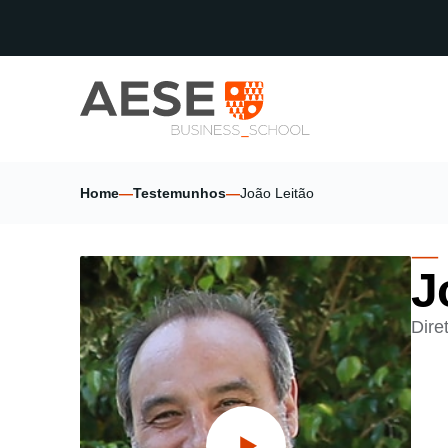
Home
—
Testemunhos
—
João Leitão
J
Dire