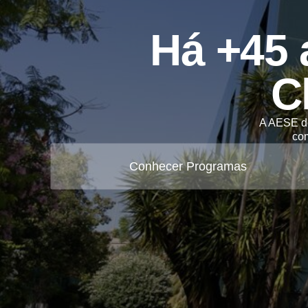
Há +45 
C
A AESE de
co
Conhecer Programas