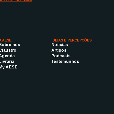
íticas de Privacidade
.
A AESE
IDEIAS E PERCEPÇÕES
Sobre nós
Notícias
Claustro
Artigos
Agenda
Podcasts
Livraria
Testemunhos
My AESE