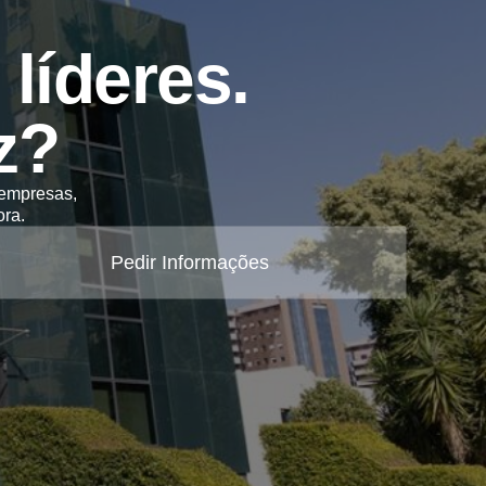
líderes.
z?
 empresas,
ra.
Pedir Informações