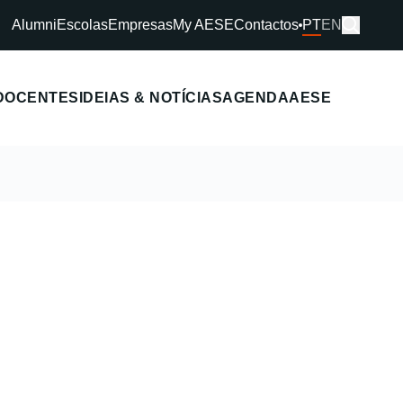
Alumni
Escolas
Empresas
My AESE
Contactos
PT
EN
DOCENTES
IDEIAS & NOTÍCIAS
AGENDA
AESE