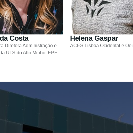
da Costa
Helena Gaspar
ra Diretora Administração e
ACES Lisboa Ocidental e Oei
 da ULS do Alto Minho, EPE