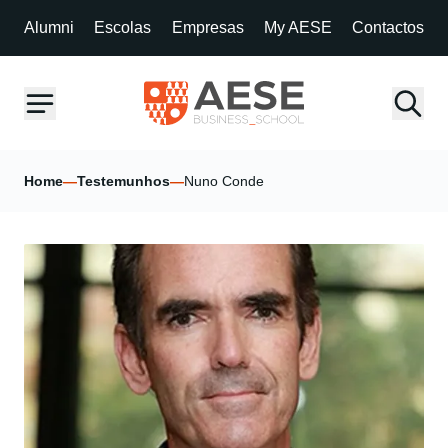
Alumni
Escolas
Empresas
My AESE
Contactos
Home
—
Testemunhos
—
Nuno Conde