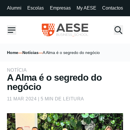
Alumni
Escolas
Empresas
My AESE
Contactos
Home
—
Notícias
—
A Alma é o segredo do negócio
NOTÍCIA
A Alma é o segredo do
negócio
11 MAR 2024 | 5 MIN DE LEITURA