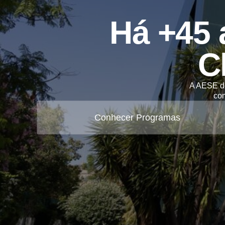
Há +45 
C
A AESE de
co
Conhecer Programas