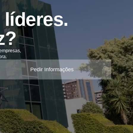
líderes.
z?
 empresas,
ra.
Pedir Informações