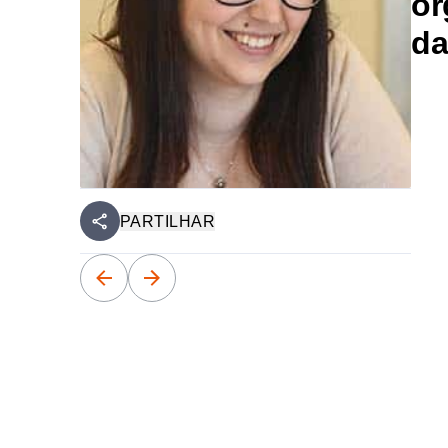
or
da
PARTILHAR