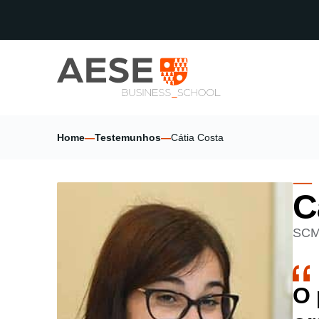
Home
—
Testemunhos
—
Cátia Costa
C
SCM
O 