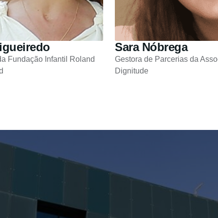
Figueiredo
Sara Nóbrega
da Fundação Infantil Roland
Gestora de Parcerias da Ass
d
Dignitude