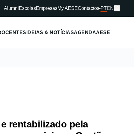
Alumni
Escolas
Empresas
My AESE
Contactos
PT
EN
DOCENTES
IDEIAS & NOTÍCIAS
AGENDA
AESE
e rentabilizado pela