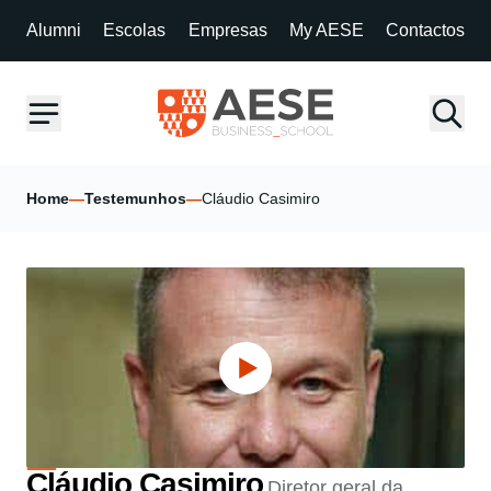
Alumni
Escolas
Empresas
My AESE
Contactos
Home
—
Testemunhos
—
Cláudio Casimiro
Cláudio Casimiro
Diretor geral da