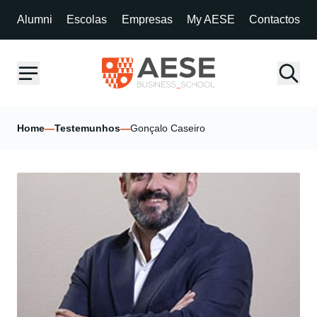
Alumni
Escolas
Empresas
My AESE
Contactos
Home
—
Testemunhos
—
Gonçalo Caseiro