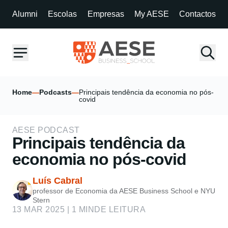
Alumni
Escolas
Empresas
My AESE
Contactos
Home
—
Podcasts
—
Principais tendência da economia no pós-
covid
AESE PODCAST
Principais tendência da
economia no pós-covid
Luís Cabral
professor de Economia da AESE Business School e NYU
Stern
13 MAR 2025 | 1 MINDE LEITURA