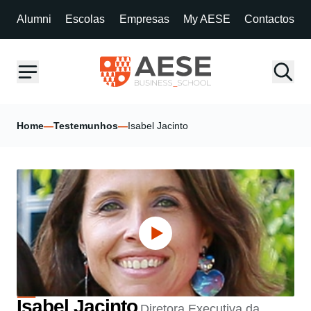
Alumni
Escolas
Empresas
My AESE
Contactos
Home
—
Testemunhos
—
Isabel Jacinto
Isabel Jacinto
Diretora Executiva da