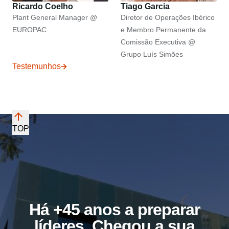
Ricardo Coelho
Tiago Garcia
Plant General Manager @
Diretor de Operações Ibérico
EUROPAC
e Membro Permanente da
Comissão Executiva @
Grupo Luís Simões
Testemunhos
TOP
Há +45 anos a preparar
líderes. Chegou a sua