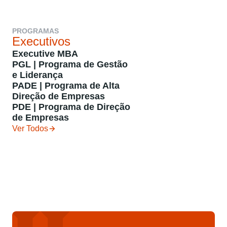
PROGRAMAS
P
Executivos
S
Executive MBA
P
PGL | Programa de Gestão
D
e Liderança
S
PADE | Programa de Alta
S
Direção de Empresas
a
PDE | Programa de Direção
G
de Empresas
d
A
Ver Todos
M
V