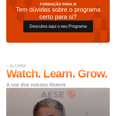
FORMAÇÃO PARA SI
Tem dúvidas sobre o programa
certo para si?
Descubra aqui o seu Programa
– ALUMNI
Watch. Learn. Grow.
A voz dos nossos Alumni