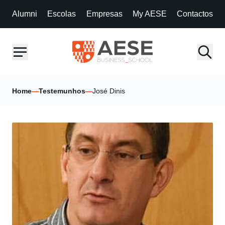
Alumni
Escolas
Empresas
My AESE
Contactos
Home
—
Testemunhos
—
José Dinis