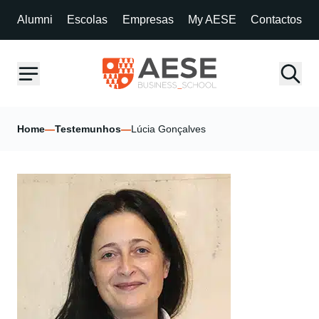
Alumni
Escolas
Empresas
My AESE
Contactos
Home
—
Testemunhos
—
Lúcia Gonçalves